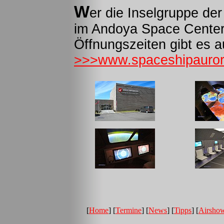
W
er die Inselgruppe der
im Andoya Space Center 
Öffnungszeiten gibt es au
>>>www.spaceshipauror
[
Home
] [
Termine
] [
News
] [
Tipps
] [
Airsho