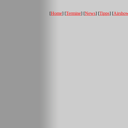
[
Home
] [
Termine
] [
News
] [
Tipps
] [
Airsho