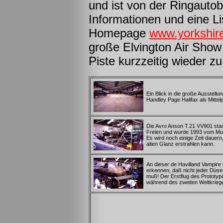
und ist von der Ringautob
Informationen und eine Li
Homepage
www.yorkshir
große Elvington Air Show 
Piste kurzzeitig wieder 
Ein Blick in die große Ausstellun
Handley Page Halifax als Mittel
Die Avro Anson T.21 VV901 stan
Freien und wurde 1993 vom M
Es wird noch einige Zeit dauern,
alten Glanz erstrahlen kann.
An dieser de Havilland Vampire
erkennen, daß nicht jeder Düsen
muß! Der Erstflug des Prototyp
während des zweiten Weltkriege