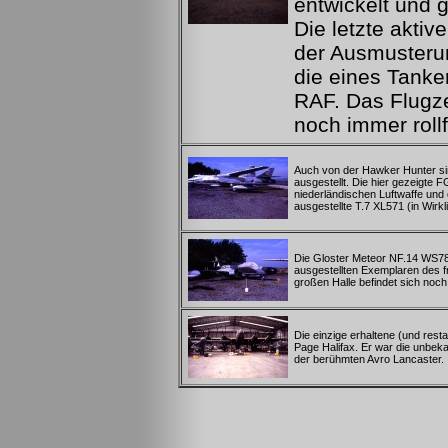
entwickelt und 
Die letzte aktive
der Ausmusteru
die eines Tanke
RAF. Das Flugze
noch immer rollf
Auch von der Hawker Hunter s
ausgestellt. Die hier gezeigte 
niederländischen Luftwaffe und d
ausgestellte T.7 XL571 (in Wirkl
Die Gloster Meteor NF.14 WS788
ausgestellten Exemplaren des fr
großen Halle befindet sich noch
Die einzige erhaltene (und rest
Page Halifax. Er war die unbek
der berühmten Avro Lancaster.